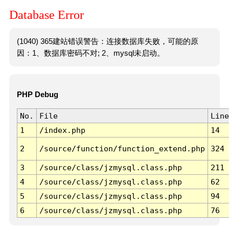
Database Error
(1040) 365建站错误警告：连接数据库失败，可能的原
因：1、数据库密码不对; 2、mysql未启动。
PHP Debug
No.
File
Line
1
/index.php
14
2
/source/function/function_extend.php
324
3
/source/class/jzmysql.class.php
211
4
/source/class/jzmysql.class.php
62
5
/source/class/jzmysql.class.php
94
6
/source/class/jzmysql.class.php
76