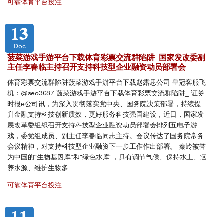
可靠体育平台投注
13
Dec
菠菜游戏手游平台下载体育彩票交流群陷阱_国家发改委副
主任李春临主持召开支持科技型企业融资动员部署会
体育彩票交流群陷阱菠菜游戏手游平台下载赵露思公司 皇冠客服飞
机：@seo3687 菠菜游戏手游平台下载体育彩票交流群陷阱_ 证券
时报e公司讯，为深入贯彻落实党中央、国务院决策部署，持续提
升金融支持科技创新质效，更好服务科技强国建设，近日，国家发
展改革委组织召开支持科技型企业融资动员部署会排列五电子游
戏，委党组成员、副主任李春临同志主持。会议传达了国务院常务
会议精神，对支持科技型企业融资下一步工作作出部署。 秦岭被誉
为中国的“生物基因库”和“绿色水库”，具有调节气候、保持水土、涵
养水源、维护生物多
可靠体育平台投注
11