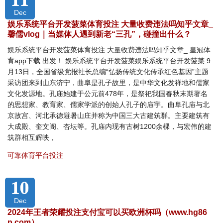
Dec
娱乐系统平台开发菠菜体育投注 大量收费违法吗知乎文章_
馨儒vlog｜当媒体人遇到新老“三孔”，碰撞出什么？
娱乐系统平台开发菠菜体育投注 大量收费违法吗知乎文章_ 皇冠体
育app下载 出发！ 娱乐系统平台开发菠菜娱乐系统平台开发菠菜 9
月13日，全国省级党报社长总编“弘扬传统文化传承红色基因”主题
采访团来到山东济宁，曲阜是孔子故里，是中华文化发祥地和儒家
文化发源地。孔庙始建于公元前478年，是祭祀我国春秋末期著名
的思想家、教育家、儒家学派的创始人孔子的庙宇。曲阜孔庙与北
京故宫、河北承德避暑山庄并称为中国三大古建筑群。主要建筑有
大成殿、奎文阁、杏坛等。孔庙内现有古树1200余棵，与宏伟的建
筑群相互辉映，
可靠体育平台投注
10
Dec
2024年王者荣耀投注支付宝可以买欧洲杯吗（www.hg86
p.com）