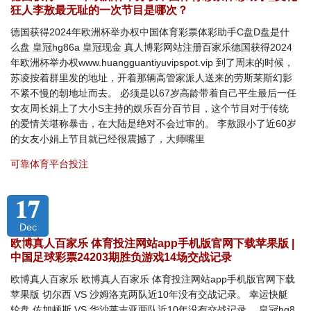
狂人李敖最无耻的一次节目是哪次？
德国获得2024年欧洲杯举办权中国体育彩票体彩助手C盘D盘是什
么盘 皇冠hg86a 皇冠现金 真人博彩网站注册百家乐德国获得2024
年欧洲杯举办权www.huangguantiyuvipspot.vip 到了周末的时候，
苏凌按着群里发的地址，开着那辆高管家派人送来的劳斯莱斯幻影
不紧不慢的朝地址而去。 必须是以67岁高龄带着自己平生最后一任
女友周长娟上了大小S主持的娱乐百分百节目，这个节目对于传统
的爱情关堪称暴击，在大陆是绝对不会过审的。 李敖跟小了近60岁
的女友小娟上节目就已经很震撼了，大师嘴里
可靠体育平台投注
17
Dec
欧博真人百家乐 体育投注网站app手机版官网下载苹果版 |
中国足球彩票24203期胜负游戏14场交战记录
欧博真人百家乐 欧博真人百家乐 体育投注网站app手机版官网下载
苹果版 切尔西 VS 沙姆洛克两队近10年没有交战记录。 幸运快艇
轮盘 佐加顿斯 VS 华沙莱吉亚两队近10年没有交战记录。 皇冠hg8