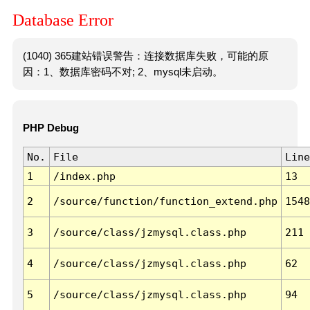
Database Error
(1040) 365建站错误警告：连接数据库失败，可能的原
因：1、数据库密码不对; 2、mysql未启动。
PHP Debug
No.
File
Line
1
/index.php
13
2
/source/function/function_extend.php
1548
3
/source/class/jzmysql.class.php
211
4
/source/class/jzmysql.class.php
62
5
/source/class/jzmysql.class.php
94