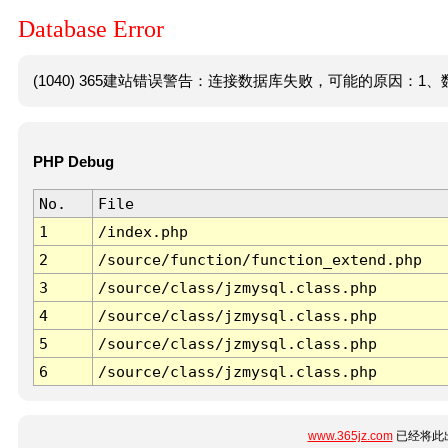
Database Error
(1040) 365建站错误警告：连接数据库失败，可能的原因：1、数
PHP Debug
No.
File
1
/index.php
2
/source/function/function_extend.php
3
/source/class/jzmysql.class.php
4
/source/class/jzmysql.class.php
5
/source/class/jzmysql.class.php
6
/source/class/jzmysql.class.php
www.365jz.com
已经将此