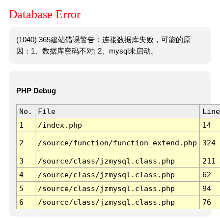
Database Error
(1040) 365建站错误警告：连接数据库失败，可能的原
因：1、数据库密码不对; 2、mysql未启动。
PHP Debug
No.
File
Line
1
/index.php
14
2
/source/function/function_extend.php
324
3
/source/class/jzmysql.class.php
211
4
/source/class/jzmysql.class.php
62
5
/source/class/jzmysql.class.php
94
6
/source/class/jzmysql.class.php
76