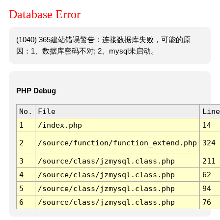
Database Error
(1040) 365建站错误警告：连接数据库失败，可能的原
因：1、数据库密码不对; 2、mysql未启动。
PHP Debug
No.
File
Line
1
/index.php
14
2
/source/function/function_extend.php
324
3
/source/class/jzmysql.class.php
211
4
/source/class/jzmysql.class.php
62
5
/source/class/jzmysql.class.php
94
6
/source/class/jzmysql.class.php
76