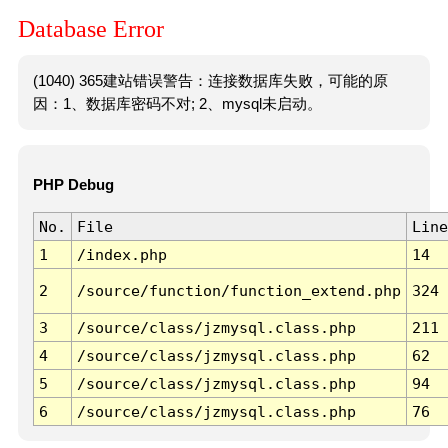
Database Error
(1040) 365建站错误警告：连接数据库失败，可能的原
因：1、数据库密码不对; 2、mysql未启动。
PHP Debug
No.
File
Line
1
/index.php
14
2
/source/function/function_extend.php
324
3
/source/class/jzmysql.class.php
211
4
/source/class/jzmysql.class.php
62
5
/source/class/jzmysql.class.php
94
6
/source/class/jzmysql.class.php
76