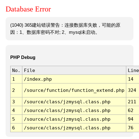
Database Error
(1040) 365建站错误警告：连接数据库失败，可能的原
因：1、数据库密码不对; 2、mysql未启动。
PHP Debug
No.
File
Line
1
/index.php
14
2
/source/function/function_extend.php
324
3
/source/class/jzmysql.class.php
211
4
/source/class/jzmysql.class.php
62
5
/source/class/jzmysql.class.php
94
6
/source/class/jzmysql.class.php
76