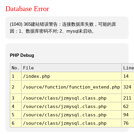
Database Error
(1040) 365建站错误警告：连接数据库失败，可能的原
因：1、数据库密码不对; 2、mysql未启动。
PHP Debug
No.
File
Line
1
/index.php
14
2
/source/function/function_extend.php
324
3
/source/class/jzmysql.class.php
211
4
/source/class/jzmysql.class.php
62
5
/source/class/jzmysql.class.php
94
6
/source/class/jzmysql.class.php
76